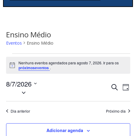
Ensino Médio
Eventos
Ensino Médio
Nenhuns eventos agendados para agosto 7, 2026. Ir para os
N
próximoseventos
.
o
t
8/7/2026
i
P
N
c
P
D
e
S
a
r
e
i
e
o
v
s
a
c
l
e
q
Dia anterior
Próximo dia
u
e
g
u
r
c
a
a
i
i
Adicionar agenda
ç
r