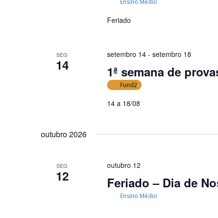
Ensino Médio
Feriado
setembro 14
-
setembro 18
SEG
14
1ª semana de provas
Fund2
14 a 18/08
outubro 2026
outubro 12
SEG
12
Feriado – Dia de N
Ensino Médio