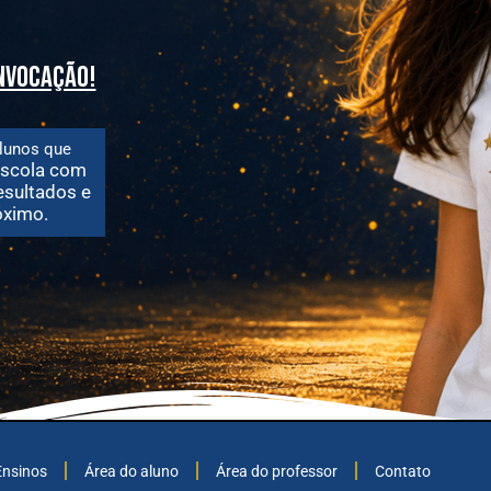
onvocação!
lunos que
scola com
esultados e
ximo.
Ensinos
Área do aluno
Área do professor
Contato