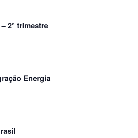
– 2° trimestre
gração Energia
rasil