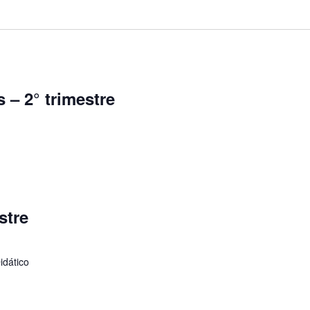
 – 2° trimestre
stre
idático