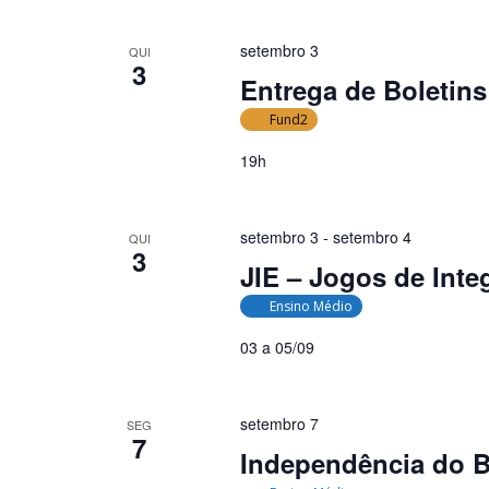
a
l
setembro 3
QUI
3
a
Entrega de Boletins 
v
Fund2
r
a
19h
-
c
h
setembro 3
-
setembro 4
QUI
3
a
JIE – Jogos de Inte
v
Ensino Médio
e
.
03 a 05/09
setembro 7
SEG
7
Independência do B