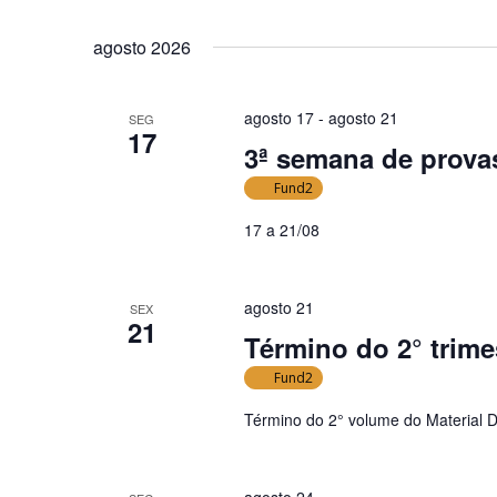
S
i
e
e
a
s
agosto 2026
l
p
a
e
a
e
agosto 17
-
agosto 21
SEG
c
l
17
n
3ª semana de provas
i
a
a
o
v
Fund2
v
n
r
17 a 21/08
e
e
a
a
g
-
d
c
a
agosto 21
SEX
a
h
21
ç
Término do 2° trime
t
a
ã
a
v
Fund2
o
.
e
d
Término do 2° volume do Material D
.
e
P
v
e