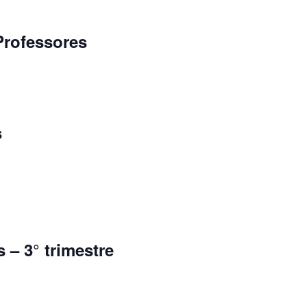
Professores
s
 – 3° trimestre