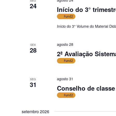
agosto 24
SEG
i
s
24
Início do 3° trimest
q
s
u
Fund2
u
i
a
Início do 3° Volume do Material Didá
s
i
a
s
E
agosto 28
SEX
d
28
v
2ª Avaliação Sistem
e
e
Fund2
E
n
v
t
o
e
agosto 31
SEG
s
31
n
Conselho de classe
p
t
e
Fund2
o
l
s
a
setembro 2026
p