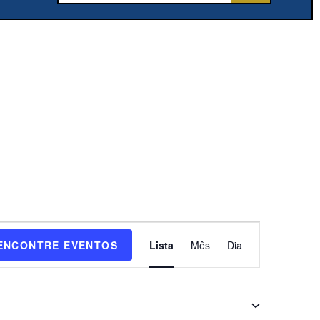
N
ENCONTRE EVENTOS
Lista
Mês
Dia
a
v
e
g