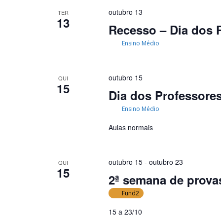
outubro 13
TER
13
Recesso – Dia dos 
Ensino Médio
outubro 15
QUI
15
Dia dos Professore
Ensino Médio
Aulas normais
outubro 15
-
outubro 23
QUI
15
2ª semana de provas
Fund2
15 a 23/10