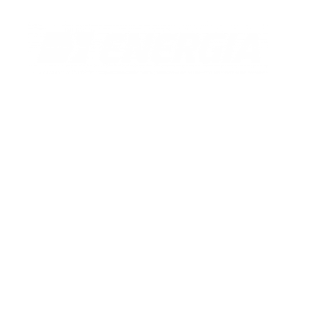
Florianópolis
Rua Antônio Dib Mussi, 460
Centro, Fpolis.
(48) 2107-5899
Ensinos
Infantil e Fundamental 1
Fundamental 2
Ensino Médio
Pré-vestibular
Área do aluno
Calendário
Lista de materiais