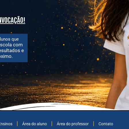
onvocação!
lunos que
scola com
esultados e
ximo.
Ensinos
Área do aluno
Área do professor
Contato