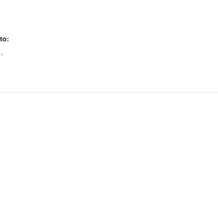
to:
1
,
Área do aluno
Área do pr