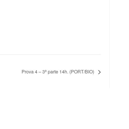
Prova 4 – 3ª parte 14h. (PORT/BIO)
ofessor
Nossas redes