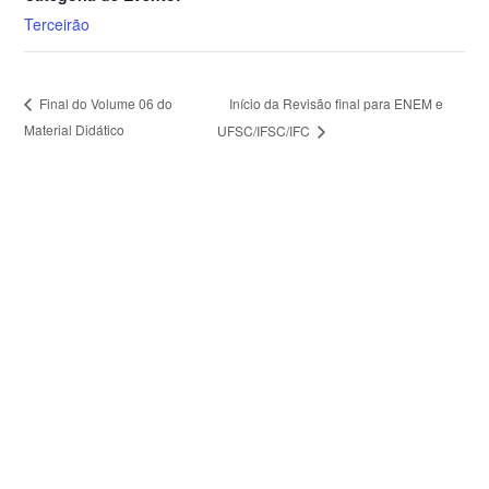
Terceirão
Início da Revisão final para ENEM e
Final do Volume 06 do
Material Didático
UFSC/IFSC/IFC
Florianópolis
Rua Antônio Dib Mussi, 460
Centro, Fpolis.