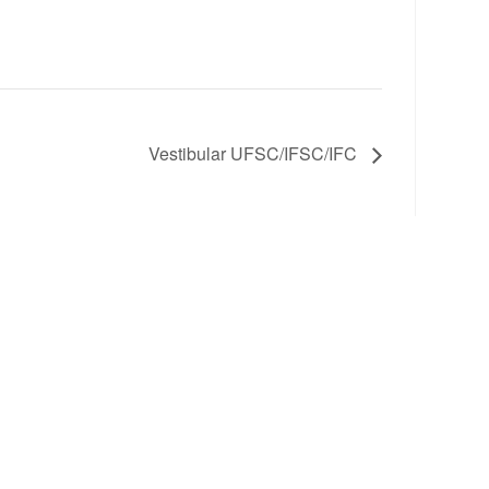
Vestibular UFSC/IFSC/IFC
ofessor
Nossas redes