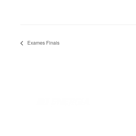
Exames Finais
Ensinos
Infantil e Fundam
Florianópolis
Rua Antônio Dib Mussi, 460
Fundamental 2
Centro, Fpolis.
Ensino Médio
Pré-vestibular
(48) 2107-5899