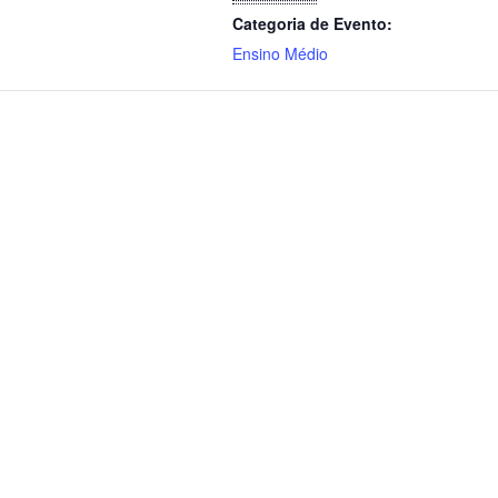
Categoria de Evento:
Ensino Médio
Área do aluno
Área do pr
ental 1
Calendário
Office 365
Lista de materiais
Portal SAS
Material didático e uniforme
Unimestre
Pré-vestibular
Portal SAS