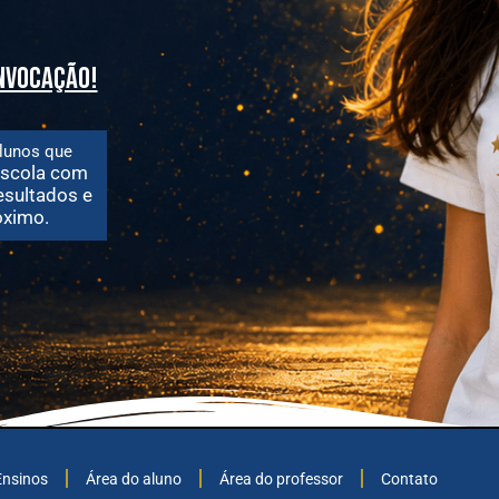
onvocação!
lunos que
scola com
esultados e
ximo.
Ensinos
Área do aluno
Área do professor
Contato