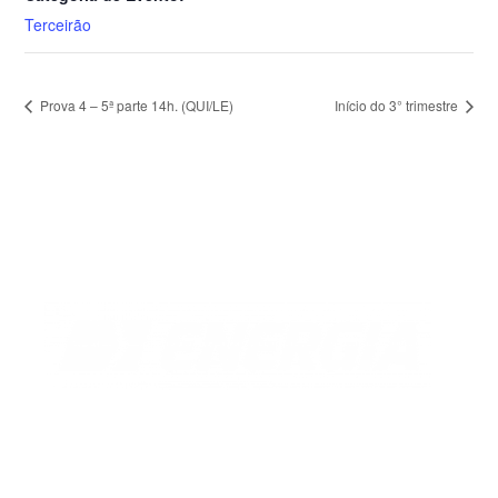
Terceirão
Prova 4 – 5ª parte 14h. (QUI/LE)
Início do 3° trimestre
Florianópolis
Rua Antônio Dib Mussi, 460
Centro, Fpolis.
(48) 2107-5899