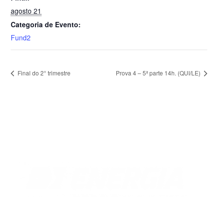
agosto 21
Categoria de Evento:
Fund2
Final do 2° trimestre
Prova 4 – 5ª parte 14h. (QUI/LE)
Florianópolis
Rua Antônio Dib Mussi, 460
Centro, Fpolis.